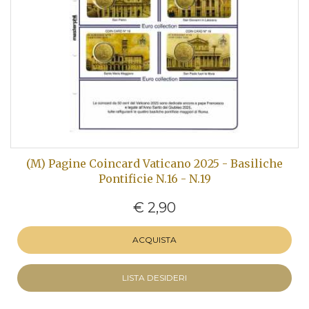
(M) Pagine Coincard Vaticano 2025 - Basiliche
Pontificie N.16 - N.19
€ 2,90
ACQUISTA
LISTA DESIDERI