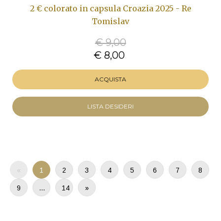
2 € colorato in capsula Croazia 2025 - Re
Tomislav
€ 9,00
€ 8,00
ACQUISTA
LISTA DESIDERI
«
1
2
3
4
5
6
7
8
9
…
14
»