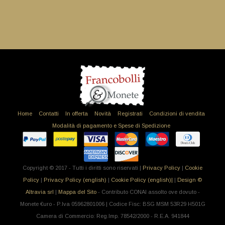
Home
Contatti
In offerta
Novità
Registrati
Condizioni di vendita
Modalità di pagamento e Spese di Spedizione
Copyright © 2017 - Tutti i diritti sono riservati |
Privacy Policy
|
Cookie
Policy
|
Privacy Policy (english)
|
Cookie Policy (english)|
|
Design ©
Altravia srl
|
Mappa del Sito
- Contributo CONAI assolto ove dovuto -
Monete €uro - P.Iva 05962801006 | Codice Fisc: BSG MSM 53R29 H501G
Camera di Commercio: Reg.Imp. 78542/2000 - R.E.A. 941844