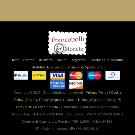
Home
Contatti
In offerta
Novità
Registrati
Condizioni di vendita
Modalità di pagamento e Spese di Spedizione
Copyright © 2017 - Tutti i diritti sono riservati |
Privacy Policy
|
Cookie
Policy
|
Privacy Policy (english)
|
Cookie Policy (english)|
|
Design ©
Altravia srl
|
Mappa del Sito
- Contributo CONAI assolto ove dovuto -
Monete €uro - P.Iva 05962801006 | Codice Fisc: BSG MSM 53R29 H501G
Camera di Commercio: Reg.Imp. 78542/2000 - R.E.A. 941844
info@moneteeuro.it
(+39).063055164