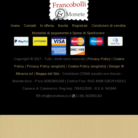
Home
Contatti
In offerta
Novità
Registrati
Condizioni di vendita
Modalità di pagamento e Spese di Spedizione
Copyright © 2017 - Tutti i diritti sono riservati |
Privacy Policy
|
Cookie
Policy
|
Privacy Policy (english)
|
Cookie Policy (english)|
|
Design ©
Altravia srl
|
Mappa del Sito
- Contributo CONAI assolto ove dovuto -
Monete €uro - P.Iva 05962801006 | Codice Fisc: BSG MSM 53R29 H501G
Camera di Commercio: Reg.Imp. 78542/2000 - R.E.A. 941844
info@moneteeuro.it
(+39).063055164