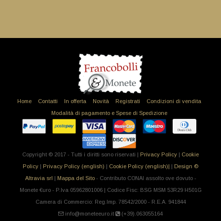
Home
Contatti
In offerta
Novità
Registrati
Condizioni di vendita
Modalità di pagamento e Spese di Spedizione
Copyright © 2017 - Tutti i diritti sono riservati |
Privacy Policy
|
Cookie
Policy
|
Privacy Policy (english)
|
Cookie Policy (english)|
|
Design ©
Altravia srl
|
Mappa del Sito
- Contributo CONAI assolto ove dovuto -
Monete €uro - P.Iva 05962801006 | Codice Fisc: BSG MSM 53R29 H501G
Camera di Commercio: Reg.Imp. 78542/2000 - R.E.A. 941844
info@moneteeuro.it
(+39).063055164