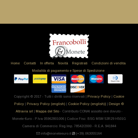
Home
Contatti
In offerta
Novità
Registrati
Condizioni di vendita
Modalità di pagamento e Spese di Spedizione
Copyright © 2017 - Tutti i diritti sono riservati |
Privacy Policy
|
Cookie
Policy
|
Privacy Policy (english)
|
Cookie Policy (english)|
|
Design ©
Altravia srl
|
Mappa del Sito
- Contributo CONAI assolto ove dovuto -
Monete €uro - P.Iva 05962801006 | Codice Fisc: BSG MSM 53R29 H501G
Camera di Commercio: Reg.Imp. 78542/2000 - R.E.A. 941844
info@moneteeuro.it
(+39).063055164