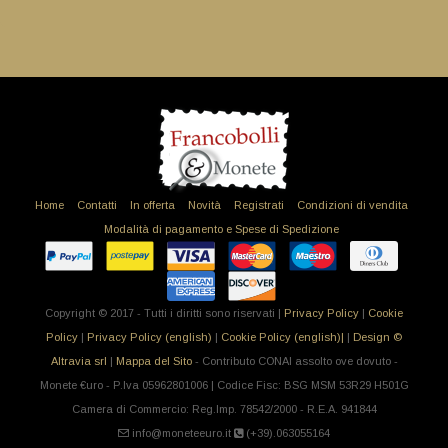
Home
Contatti
In offerta
Novità
Registrati
Condizioni di vendita
Modalità di pagamento e Spese di Spedizione
Copyright © 2017 - Tutti i diritti sono riservati |
Privacy Policy
|
Cookie
Policy
|
Privacy Policy (english)
|
Cookie Policy (english)|
|
Design ©
Altravia srl
|
Mappa del Sito
- Contributo CONAI assolto ove dovuto -
Monete €uro - P.Iva 05962801006 | Codice Fisc: BSG MSM 53R29 H501G
Camera di Commercio: Reg.Imp. 78542/2000 - R.E.A. 941844
info@moneteeuro.it
(+39).063055164