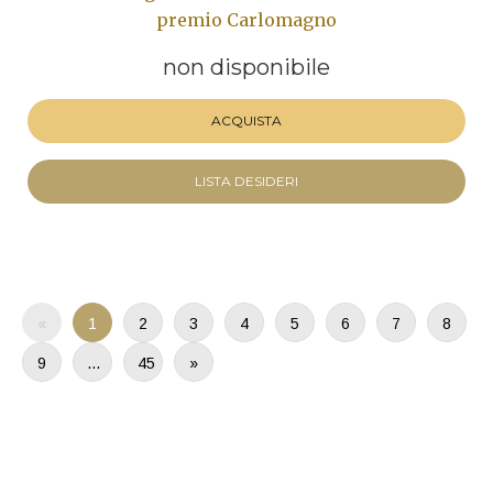
premio Carlomagno
non disponibile
ACQUISTA
LISTA DESIDERI
«
1
2
3
4
5
6
7
8
9
…
45
»