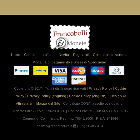
Home
Contatti
In offerta
Novità
Registrati
Condizioni di vendita
Modalità di pagamento e Spese di Spedizione
Copyright © 2017 - Tutti i diritti sono riservati |
Privacy Policy
|
Cookie
Policy
|
Privacy Policy (english)
|
Cookie Policy (english)|
|
Design ©
Altravia srl
|
Mappa del Sito
- Contributo CONAI assolto ove dovuto -
Monete €uro - P.Iva 05962801006 | Codice Fisc: BSG MSM 53R29 H501G
Camera di Commercio: Reg.Imp. 78542/2000 - R.E.A. 941844
info@moneteeuro.it
(+39).063055164