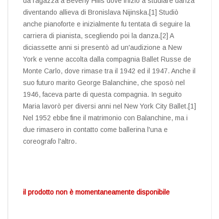
da ragazza a Beverly Hills dove iniziò a studiare danza
diventando allieva di Bronislava Nijinska.[1] Studiò
anche pianoforte e inizialmente fu tentata di seguire la
carriera di pianista, scegliendo poi la danza.[2] A
diciassette anni si presentò ad un'audizione a New
York e venne accolta dalla compagnia Ballet Russe de
Monte Carlo, dove rimase tra il 1942 ed il 1947. Anche il
suo futuro marito George Balanchine, che sposò nel
1946, faceva parte di questa compagnia. In seguito
Maria lavorò per diversi anni nel New York City Ballet.[1]
Nel 1952 ebbe fine il matrimonio con Balanchine, ma i
due rimasero in contatto come ballerina l'una e
coreografo l'altro.
il prodotto non è momentaneamente disponibile