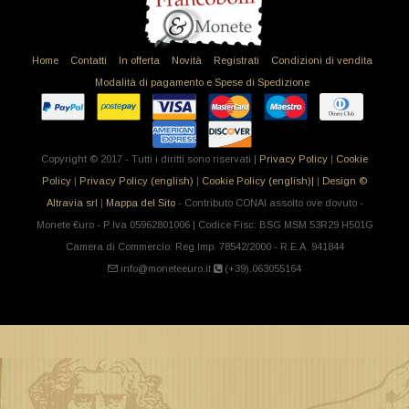
Home
Contatti
In offerta
Novità
Registrati
Condizioni di vendita
Modalità di pagamento e Spese di Spedizione
Copyright © 2017 - Tutti i diritti sono riservati |
Privacy Policy
|
Cookie
Policy
|
Privacy Policy (english)
|
Cookie Policy (english)|
|
Design ©
Altravia srl
|
Mappa del Sito
- Contributo CONAI assolto ove dovuto -
Monete €uro - P.Iva 05962801006 | Codice Fisc: BSG MSM 53R29 H501G
Camera di Commercio: Reg.Imp. 78542/2000 - R.E.A. 941844
info@moneteeuro.it
(+39).063055164