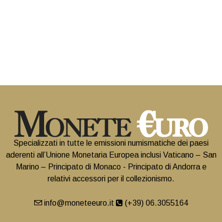
Specializzati in tutte le emissioni numismatiche dei paesi
aderenti all’Unione Monetaria Europea inclusi Vaticano – San
Marino – Principato di Monaco - Principato di Andorra e
relativi accessori per il collezionismo.
info@moneteeuro.it
(+39) 06.3055164