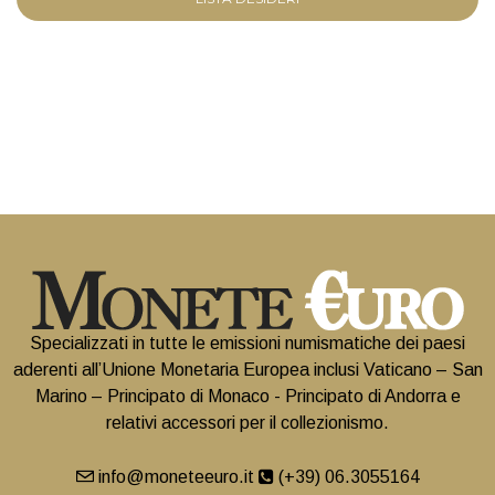
Specializzati in tutte le emissioni numismatiche dei paesi
aderenti all’Unione Monetaria Europea inclusi Vaticano – San
Marino – Principato di Monaco - Principato di Andorra e
relativi accessori per il collezionismo.
info@moneteeuro.it
(+39) 06.3055164