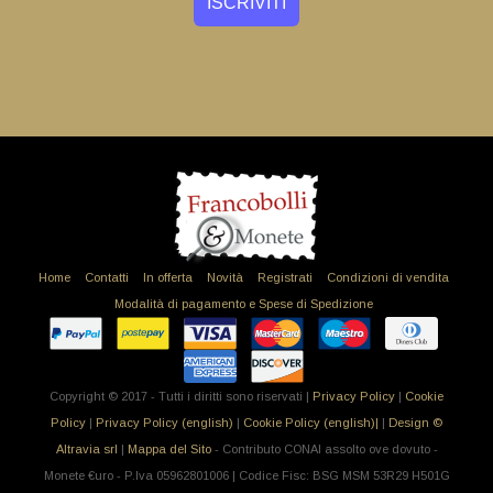
Home
Contatti
In offerta
Novità
Registrati
Condizioni di vendita
Modalità di pagamento e Spese di Spedizione
Copyright © 2017 - Tutti i diritti sono riservati |
Privacy Policy
|
Cookie
Policy
|
Privacy Policy (english)
|
Cookie Policy (english)|
|
Design ©
Altravia srl
|
Mappa del Sito
- Contributo CONAI assolto ove dovuto -
Monete €uro - P.Iva 05962801006 | Codice Fisc: BSG MSM 53R29 H501G