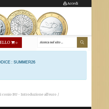
Accedi
ELLO
0
ODICE : SUMMER26
di conio BU - Introduzione all'euro