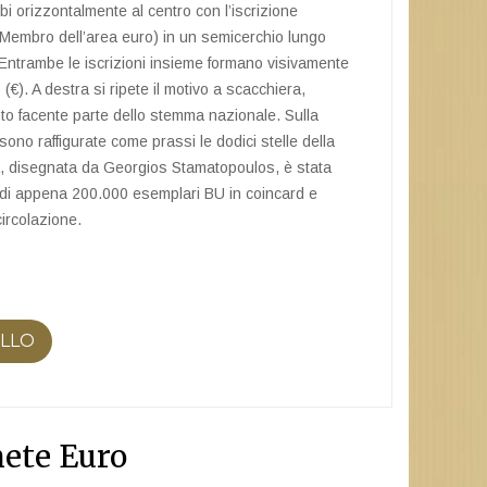
i orizzontalmente al centro con l’iscrizione
ro dell’area euro) in un semicerchio lungo
. Entrambe le iscrizioni insieme formano visivamente
 (€). A destra si ripete il motivo a scacchiera,
to facente parte dello stemma nazionale. Sulla
ono raffigurate come prassi le dodici stelle della
, disegnata da Georgios Stamatopoulos, è stata
e di appena 200.000 esemplari BU in coincard e
ircolazione.
ELLO
ete Euro