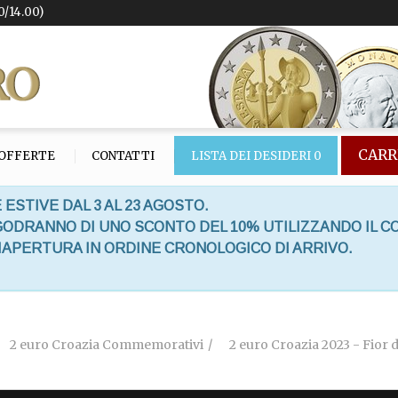
0/14.00)
CARR
OFFERTE
CONTATTI
LISTA DEI DESIDERI
0
 ESTIVE DAL 3 AL 23 AGOSTO.
 GODRANNO DI UNO SCONTO DEL 10% UTILIZZANDO IL C
RIAPERTURA IN ORDINE CRONOLOGICO DI ARRIVO.
2 euro Croazia Commemorativi
2 euro Croazia 2023 - Fior 