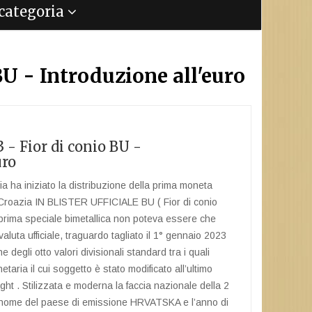
a categoria
BU - Introduzione all'euro
 - Fior di conio BU -
uro
a ha iniziato la distribuzione della prima moneta
Croazia IN BLISTER UFFICIALE BU ( Fior di conio
 prima speciale bimetallica non poteva essere che
aluta ufficiale, traguardo tagliato il 1° gennaio 2023
e degli otto valori divisionali standard tra i quali
taria il cui soggetto è stato modificato all’ultimo
ht . Stilizzata e moderna la faccia nazionale della 2
il nome del paese di emissione HRVATSKA e l’anno di