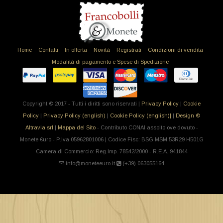
Home
Contatti
In offerta
Novità
Registrati
Condizioni di vendita
Modalità di pagamento e Spese di Spedizione
Copyright © 2017 - Tutti i diritti sono riservati |
Privacy Policy
|
Cookie
Policy
|
Privacy Policy (english)
|
Cookie Policy (english)|
|
Design ©
Altravia srl
|
Mappa del Sito
- Contributo CONAI assolto ove dovuto -
Monete €uro - P.Iva 05962801006 | Codice Fisc: BSG MSM 53R29 H501G
Camera di Commercio: Reg.Imp. 78542/2000 - R.E.A. 941844
info@moneteeuro.it
(+39).063055164