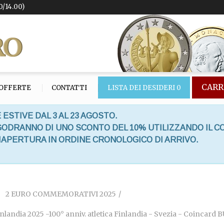
0/14.00)
CARR
OFFERTE
CONTATTI
LISTA DEI DESIDERI
0
 ESTIVE DAL 3 AL 23 AGOSTO.
 GODRANNO DI UNO SCONTO DEL 10% UTILIZZANDO IL C
RIAPERTURA IN ORDINE CRONOLOGICO DI ARRIVO.
2 EURO COMMEMORATIVI 2025
inlandia 2025 -100° anniv. atletica Finlandia - Svezia - Coincard 