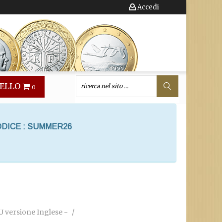
Accedi
ELLO
0
ODICE : SUMMER26
BU versione Inglese -