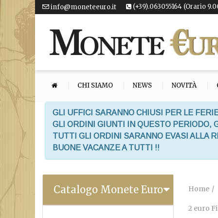
(+39).063055164 (Orario 9.0
info@moneteeuro.it
CHI SIAMO
NEWS
NOVITÀ
GLI UFFICI SARANNO CHIUSI PER LE FERIE
GLI ORDINI GIUNTI IN QUESTO PERIODO,
TUTTI GLI ORDINI SARANNO EVASI ALLA 
BUONE VACANZE A TUTTI !!
Catalogo Monete Euro
Home
2 euro F