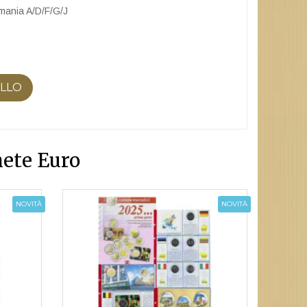
mania A/D/F/G/J
ELLO
ete Euro
NOVITÀ
NOVITÀ