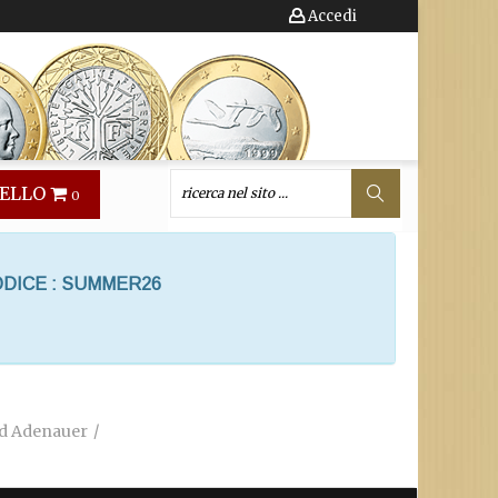
Accedi
ELLO
0
ODICE : SUMMER26
ad Adenauer