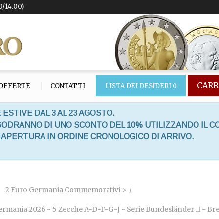
0/14.00)
CARR
OFFERTE
CONTATTI
LISTA DEI DESIDERI
0
 ESTIVE DAL 3 AL 23 AGOSTO.
 GODRANNO DI UNO SCONTO DEL 10% UTILIZZANDO IL C
RIAPERTURA IN ORDINE CRONOLOGICO DI ARRIVO.
2 Euro Germania Commemorativi >
ermania 2026 - 5 Zecche A-D-F-G-J - Serie Bundesländer II - B