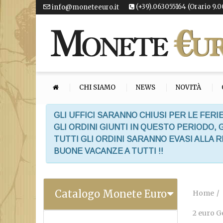
(+39).063055164 (Orario 9.0
info@moneteeuro.it
CHI SIAMO
NEWS
NOVITÀ
GLI UFFICI SARANNO CHIUSI PER LE FERIE
GLI ORDINI GIUNTI IN QUESTO PERIODO,
TUTTI GLI ORDINI SARANNO EVASI ALLA 
BUONE VACANZE A TUTTI !!
Catalogo Monete Euro
Home
2 euro G