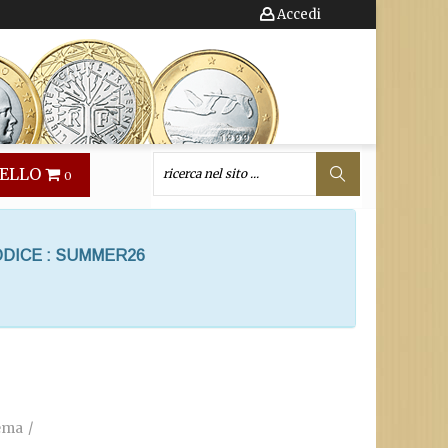
Accedi
ELLO
0
ODICE : SUMMER26
rema