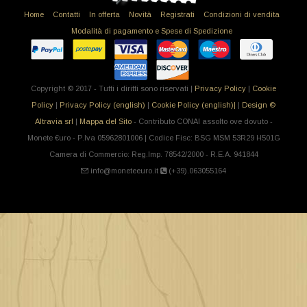
Home
Contatti
In offerta
Novità
Registrati
Condizioni di vendita
Modalità di pagamento e Spese di Spedizione
Copyright © 2017 - Tutti i diritti sono riservati |
Privacy Policy
|
Cookie
Policy
|
Privacy Policy (english)
|
Cookie Policy (english)|
|
Design ©
Altravia srl
|
Mappa del Sito
- Contributo CONAI assolto ove dovuto -
Monete €uro - P.Iva 05962801006 | Codice Fisc: BSG MSM 53R29 H501G
Camera di Commercio: Reg.Imp. 78542/2000 - R.E.A. 941844
info@moneteeuro.it
(+39).063055164