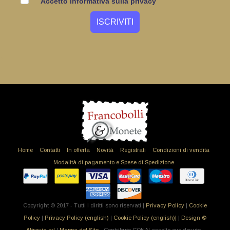
Accetto informativa sulla privacy
Home
Contatti
In offerta
Novità
Registrati
Condizioni di vendita
Modalità di pagamento e Spese di Spedizione
Copyright © 2017 - Tutti i diritti sono riservati |
Privacy Policy
|
Cookie
Policy
|
Privacy Policy (english)
|
Cookie Policy (english)|
|
Design ©
Altravia srl
|
Mappa del Sito
- Contributo CONAI assolto ove dovuto -