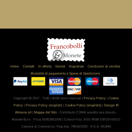
Home
Contatti
In offerta
Novità
Registrati
Condizioni di vendita
Modalità di pagamento e Spese di Spedizione
Copyright © 2017 - Tutti i diritti sono riservati |
Privacy Policy
|
Cookie
Policy
|
Privacy Policy (english)
|
Cookie Policy (english)|
|
Design ©
Altravia srl
|
Mappa del Sito
- Contributo CONAI assolto ove dovuto -
Monete €uro - P.Iva 05962801006 | Codice Fisc: BSG MSM 53R29 H501G
Camera di Commercio: Reg.Imp. 78542/2000 - R.E.A. 941844