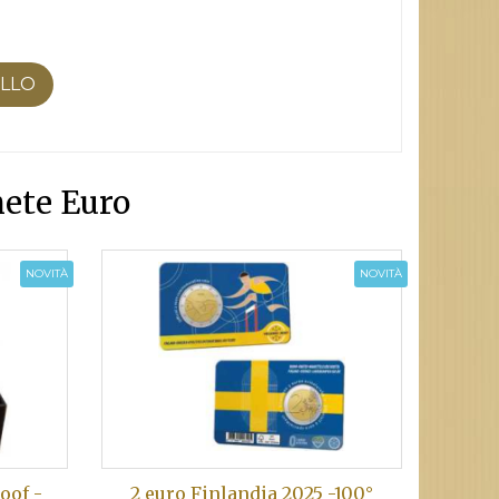
ELLO
ete Euro
NOVITÀ
NOVITÀ
oof -
2 euro Finlandia 2025 -100°