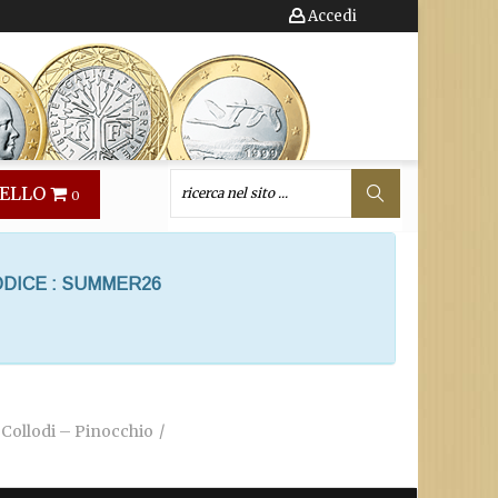
Accedi
ELLO
0
ODICE : SUMMER26
o Collodi – Pinocchio