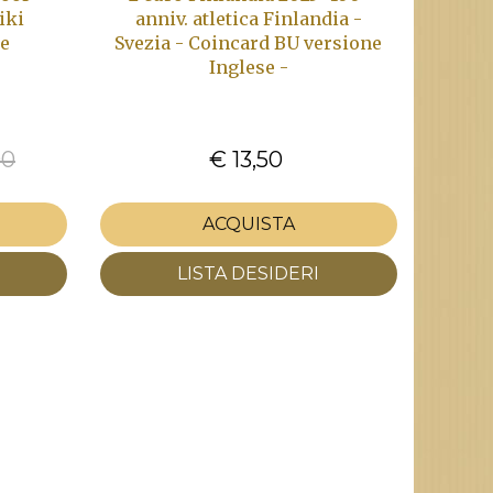
iki
anniv. atletica Finlandia -
 e
Svezia - Coincard BU versione
Inglese -
00
€ 13,50
ACQUISTA
LISTA DESIDERI