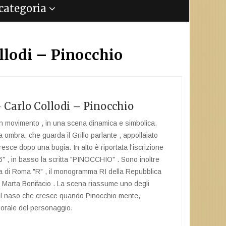
a categoria
ollodi – Pinocchio
- Carlo Collodi – Pinocchio
 in movimento , in una scena dinamica e simbolica.
 ombra, che guarda il Grillo parlante , appollaiato
resce dopo una bugia. In alto è riportata l'iscrizione
 in basso la scritta "PINOCCHIO" . Sono inoltre
ecca di Roma "R" , il monogramma RI della Repubblica
ce , Marta Bonifacio . La scena riassume uno degli
a: il naso che cresce quando Pinocchio mente,
orale del personaggio.