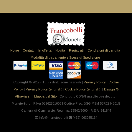
Home
Contatti
In offerta
Novità
Registrati
Condizioni di vendita
Modalità di pagamento e Spese di Spedizione
Copyright © 2017 - Tutti i diritti sono riservati |
Privacy Policy
|
Cookie
Policy
|
Privacy Policy (english)
|
Cookie Policy (english)|
|
Design ©
Altravia srl
|
Mappa del Sito
- Contributo CONAI assolto ove dovuto -
Monete €uro - P.Iva 05962801006 | Codice Fisc: BSG MSM 53R29 H501G
Camera di Commercio: Reg.Imp. 78542/2000 - R.E.A. 941844
info@moneteeuro.it
(+39).063055164