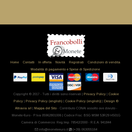
Home
Contatti
In offerta
Novità
Registrati
Condizioni di vendita
Modalità di pagamento e Spese di Spedizione
Copyright © 2017 - Tutti i diritti sono riservati |
Privacy Policy
|
Cookie
Policy
|
Privacy Policy (english)
|
Cookie Policy (english)|
|
Design ©
Altravia srl
|
Mappa del Sito
- Contributo CONAI assolto ove dovuto -
Monete €uro - P.Iva 05962801006 | Codice Fisc: BSG MSM 53R29 H501G
Camera di Commercio: Reg.Imp. 78542/2000 - R.E.A. 941844
info@moneteeuro.it
(+39).063055164