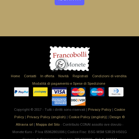
Home
Contatti
In offerta
Novità
Registrati
Condizioni di vendita
Modalità di pagamento e Spese di Spedizione
Copyright © 2017 - Tutti i diritti sono riservati |
Privacy Policy
|
Cookie
Policy
|
Privacy Policy (english)
|
Cookie Policy (english)|
|
Design ©
Altravia srl
|
Mappa del Sito
- Contributo CONAI assolto ove dovuto -
Monete €uro - P.Iva 05962801006 | Codice Fisc: BSG MSM 53R29 H501G