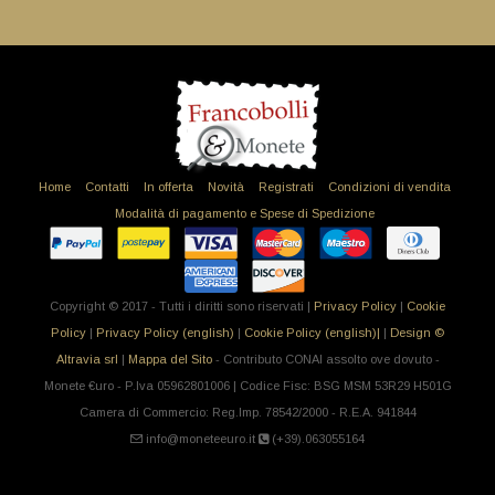
Home
Contatti
In offerta
Novità
Registrati
Condizioni di vendita
Modalità di pagamento e Spese di Spedizione
Copyright © 2017 - Tutti i diritti sono riservati |
Privacy Policy
|
Cookie
Policy
|
Privacy Policy (english)
|
Cookie Policy (english)|
|
Design ©
Altravia srl
|
Mappa del Sito
- Contributo CONAI assolto ove dovuto -
Monete €uro - P.Iva 05962801006 | Codice Fisc: BSG MSM 53R29 H501G
Camera di Commercio: Reg.Imp. 78542/2000 - R.E.A. 941844
info@moneteeuro.it
(+39).063055164