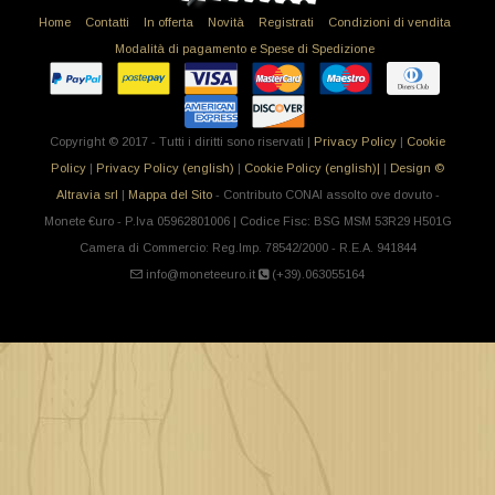
Home
Contatti
In offerta
Novità
Registrati
Condizioni di vendita
Modalità di pagamento e Spese di Spedizione
Copyright © 2017 - Tutti i diritti sono riservati |
Privacy Policy
|
Cookie
Policy
|
Privacy Policy (english)
|
Cookie Policy (english)|
|
Design ©
Altravia srl
|
Mappa del Sito
- Contributo CONAI assolto ove dovuto -
Monete €uro - P.Iva 05962801006 | Codice Fisc: BSG MSM 53R29 H501G
Camera di Commercio: Reg.Imp. 78542/2000 - R.E.A. 941844
info@moneteeuro.it
(+39).063055164