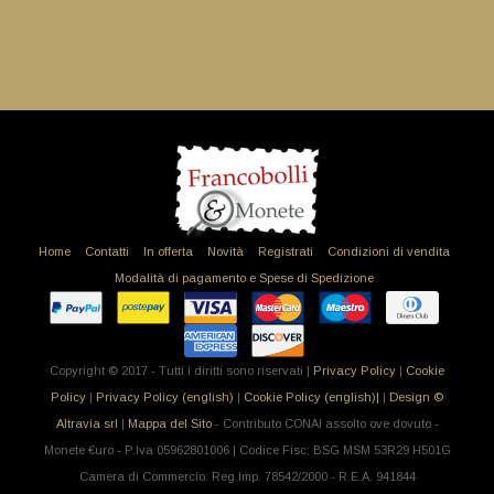
Home
Contatti
In offerta
Novità
Registrati
Condizioni di vendita
Modalità di pagamento e Spese di Spedizione
Copyright © 2017 - Tutti i diritti sono riservati |
Privacy Policy
|
Cookie
Policy
|
Privacy Policy (english)
|
Cookie Policy (english)|
|
Design ©
Altravia srl
|
Mappa del Sito
- Contributo CONAI assolto ove dovuto -
Monete €uro - P.Iva 05962801006 | Codice Fisc: BSG MSM 53R29 H501G
Camera di Commercio: Reg.Imp. 78542/2000 - R.E.A. 941844