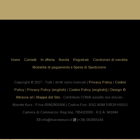
Home
Contatti
In offerta
Novità
Registrati
Condizioni di vendita
Modalità di pagamento e Spese di Spedizione
Copyright © 2017 - Tutti i diritti sono riservati |
Privacy Policy
|
Cookie
Policy
|
Privacy Policy (english)
|
Cookie Policy (english)|
|
Design ©
Altravia srl
|
Mappa del Sito
- Contributo CONAI assolto ove dovuto -
Monete €uro - P.Iva 05962801006 | Codice Fisc: BSG MSM 53R29 H501G
Camera di Commercio: Reg.Imp. 78542/2000 - R.E.A. 941844