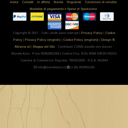
Home
Contatti
In offerta
Novità
Registrati
Condizioni di vendita
Modalità di pagamento e Spese di Spedizione
Copyright © 2017 - Tutti i diritti sono riservati |
Privacy Policy
|
Cookie
Policy
|
Privacy Policy (english)
|
Cookie Policy (english)|
|
Design ©
Altravia srl
|
Mappa del Sito
- Contributo CONAI assolto ove dovuto -
Monete €uro - P.Iva 05962801006 | Codice Fisc: BSG MSM 53R29 H501G
Camera di Commercio: Reg.Imp. 78542/2000 - R.E.A. 941844
info@moneteeuro.it
(+39).063055164