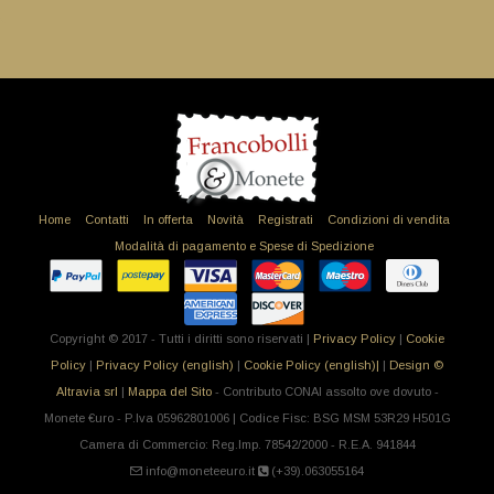
Home
Contatti
In offerta
Novità
Registrati
Condizioni di vendita
Modalità di pagamento e Spese di Spedizione
Copyright © 2017 - Tutti i diritti sono riservati |
Privacy Policy
|
Cookie
Policy
|
Privacy Policy (english)
|
Cookie Policy (english)|
|
Design ©
Altravia srl
|
Mappa del Sito
- Contributo CONAI assolto ove dovuto -
Monete €uro - P.Iva 05962801006 | Codice Fisc: BSG MSM 53R29 H501G
Camera di Commercio: Reg.Imp. 78542/2000 - R.E.A. 941844
info@moneteeuro.it
(+39).063055164