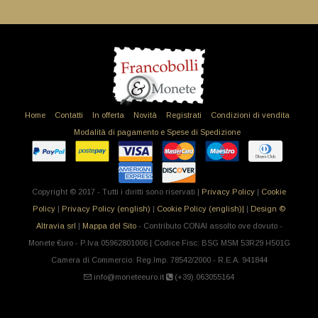
Home
Contatti
In offerta
Novità
Registrati
Condizioni di vendita
Modalità di pagamento e Spese di Spedizione
Copyright © 2017 - Tutti i diritti sono riservati |
Privacy Policy
|
Cookie
Policy
|
Privacy Policy (english)
|
Cookie Policy (english)|
|
Design ©
Altravia srl
|
Mappa del Sito
- Contributo CONAI assolto ove dovuto -
Monete €uro - P.Iva 05962801006 | Codice Fisc: BSG MSM 53R29 H501G
Camera di Commercio: Reg.Imp. 78542/2000 - R.E.A. 941844
info@moneteeuro.it
(+39).063055164