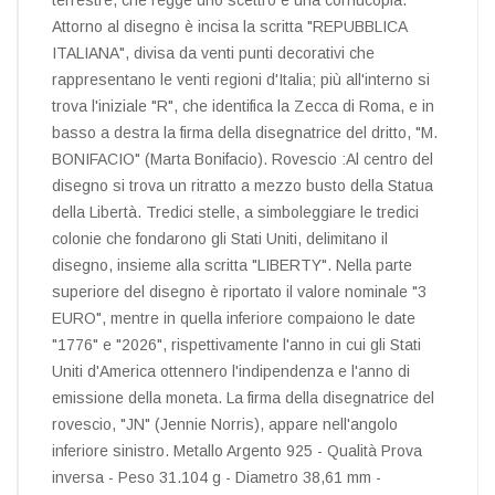
Attorno al disegno è incisa la scritta "REPUBBLICA
ITALIANA", divisa da venti punti decorativi che
rappresentano le venti regioni d'Italia; più all'interno si
trova l'iniziale "R", che identifica la Zecca di Roma, e in
basso a destra la firma della disegnatrice del dritto, "M.
BONIFACIO" (Marta Bonifacio). Rovescio :Al centro del
disegno si trova un ritratto a mezzo busto della Statua
della Libertà. Tredici stelle, a simboleggiare le tredici
colonie che fondarono gli Stati Uniti, delimitano il
disegno, insieme alla scritta "LIBERTY". Nella parte
superiore del disegno è riportato il valore nominale "3
EURO", mentre in quella inferiore compaiono le date
"1776" e "2026", rispettivamente l'anno in cui gli Stati
Uniti d'America ottennero l'indipendenza e l'anno di
emissione della moneta. La firma della disegnatrice del
rovescio, "JN" (Jennie Norris), appare nell'angolo
inferiore sinistro. Metallo Argento 925 - Qualità Prova
inversa - Peso 31.104 g - Diametro 38,61 mm -