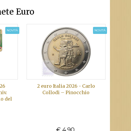
ete Euro
NOVITÀ
NOVITÀ
026
2 euro Italia 2026 - Carlo
iv.
Collodi – Pinocchio
io del
€ 4,90