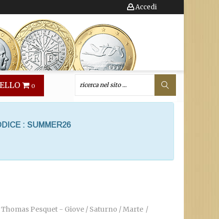
Accedi
ELLO
0
ODICE : SUMMER26
on Thomas Pesquet - Giove / Saturno / Marte