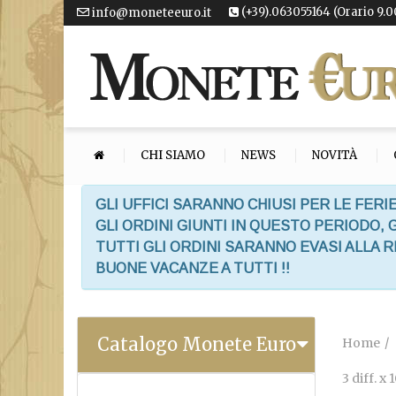
(+39).063055164 (Orario 9.0
info@moneteeuro.it
CHI SIAMO
NEWS
NOVITÀ
GLI UFFICI SARANNO CHIUSI PER LE FERIE
GLI ORDINI GIUNTI IN QUESTO PERIODO,
TUTTI GLI ORDINI SARANNO EVASI ALLA 
BUONE VACANZE A TUTTI !!
Catalogo Monete Euro
Home
3 diff. 