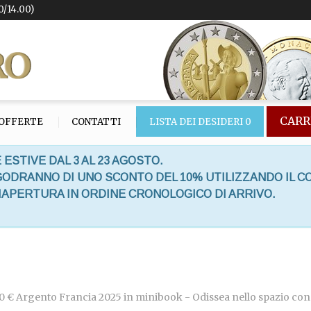
0/14.00)
CARR
OFFERTE
CONTATTI
LISTA DEI DESIDERI
0
 ESTIVE DAL 3 AL 23 AGOSTO.
 GODRANNO DI UNO SCONTO DEL 10% UTILIZZANDO IL C
RIAPERTURA IN ORDINE CRONOLOGICO DI ARRIVO.
x 10 € Argento Francia 2025 in minibook - Odissea nello spazio c