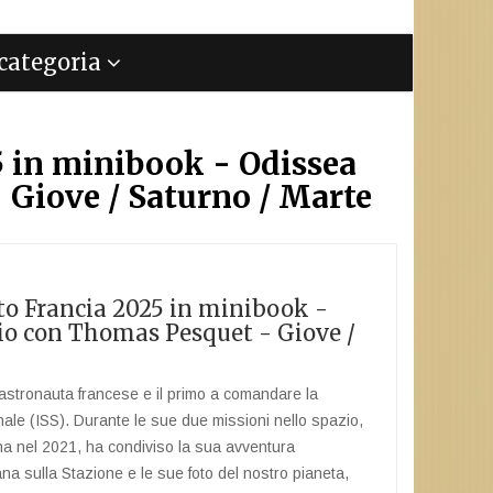
a categoria
25 in minibook - Odissea
 Giove / Saturno / Marte
ento Francia 2025 in minibook -
zio con Thomas Pesquet - Giove /
stronauta francese e il primo a comandare la
ale (ISS). Durante le sue due missioni nello spazio,
a nel 2021, ha condiviso la sua avventura
iana sulla Stazione e le sue foto del nostro pianeta,