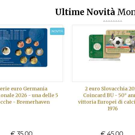
Ultime Novità
Mon
NOVITÀ
erie euro Germania
2 euro Slovacchia 2
ionale 2026 - una delle 5
Coincard BU - 50° ann
ecche - Bremerhaven
vittoria Europei di calc
1976
€ 35,00
€ 45,00