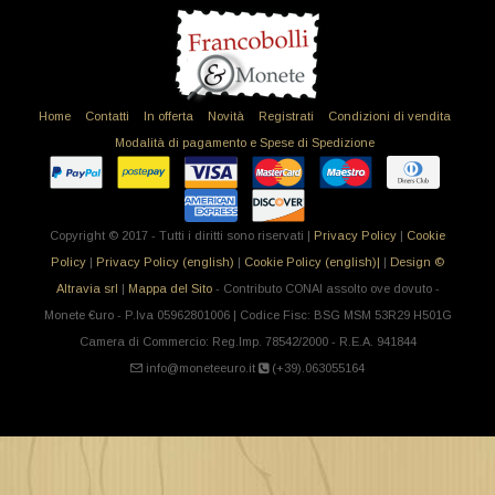
Home
Contatti
In offerta
Novità
Registrati
Condizioni di vendita
Modalità di pagamento e Spese di Spedizione
Copyright © 2017 - Tutti i diritti sono riservati |
Privacy Policy
|
Cookie
Policy
|
Privacy Policy (english)
|
Cookie Policy (english)|
|
Design ©
Altravia srl
|
Mappa del Sito
- Contributo CONAI assolto ove dovuto -
Monete €uro - P.Iva 05962801006 | Codice Fisc: BSG MSM 53R29 H501G
Camera di Commercio: Reg.Imp. 78542/2000 - R.E.A. 941844
info@moneteeuro.it
(+39).063055164