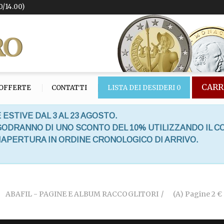
0/14.00)
CARR
OFFERTE
CONTATTI
LISTA DEI DESIDERI
0
 ESTIVE DAL 3 AL 23 AGOSTO.
 GODRANNO DI UNO SCONTO DEL 10% UTILIZZANDO IL C
RIAPERTURA IN ORDINE CRONOLOGICO DI ARRIVO.
ABAFIL - PAGINE E ALBUM RACCOGLITORI
(A) Pagine 2 €