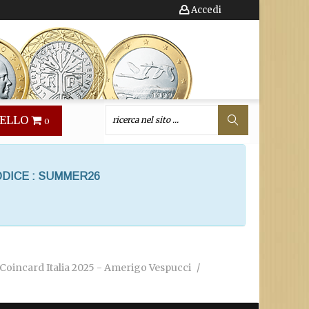
Accedi
ELLO
0
ODICE : SUMMER26
 Coincard Italia 2025 - Amerigo Vespucci