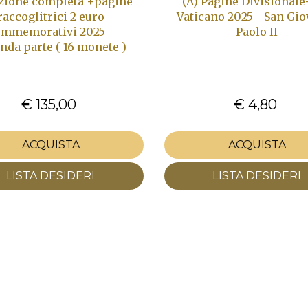
zione completa +pagine
(A) Pagine Divisionale
raccoglitrici 2 euro
Vaticano 2025 - San Gi
ommemorativi 2025 -
Paolo II
nda parte ( 16 monete )
€ 135,00
€ 4,80
ACQUISTA
ACQUISTA
LISTA DESIDERI
LISTA DESIDERI