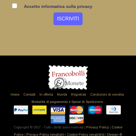
Accetto informativa sulla privacy
Home
Contatti
In offerta
Novità
Registrati
Condizioni di vendita
Modalità di pagamento e Spese di Spedizione
Copyright © 2017 - Tutti i diritti sono riservati |
Privacy Policy
|
Cookie
Policy
|
Privacy Policy (english)
|
Cookie Policy (english)|
|
Design ©