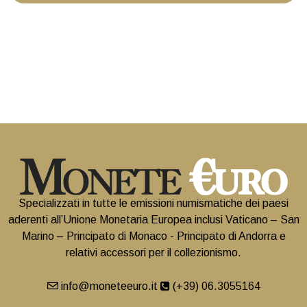
Specializzati in tutte le emissioni numismatiche dei paesi
aderenti all’Unione Monetaria Europea inclusi Vaticano – San
Marino – Principato di Monaco - Principato di Andorra e
relativi accessori per il collezionismo.
info@moneteeuro.it
(+39) 06.3055164