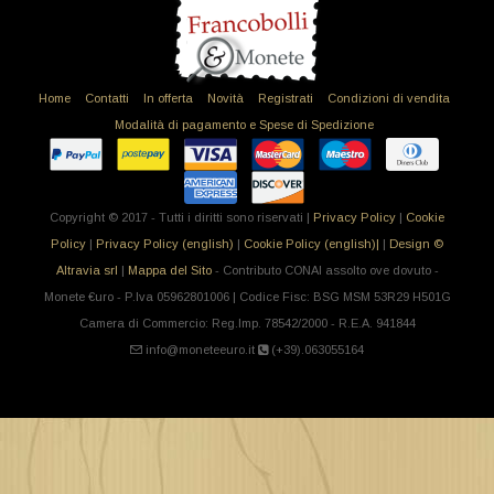
Home
Contatti
In offerta
Novità
Registrati
Condizioni di vendita
Modalità di pagamento e Spese di Spedizione
Copyright © 2017 - Tutti i diritti sono riservati |
Privacy Policy
|
Cookie
Policy
|
Privacy Policy (english)
|
Cookie Policy (english)|
|
Design ©
Altravia srl
|
Mappa del Sito
- Contributo CONAI assolto ove dovuto -
Monete €uro - P.Iva 05962801006 | Codice Fisc: BSG MSM 53R29 H501G
Camera di Commercio: Reg.Imp. 78542/2000 - R.E.A. 941844
info@moneteeuro.it
(+39).063055164