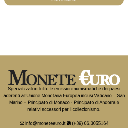
Specializzati in tutte le emissioni numismatiche dei paesi
aderenti all’Unione Monetaria Europea inclusi Vaticano – San
Marino – Principato di Monaco - Principato di Andorra e
relativi accessori per il collezionismo.
info@moneteeuro.it
(+39) 06.3055164