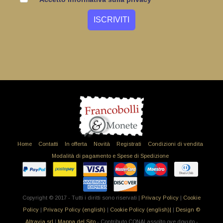
Home
Contatti
In offerta
Novità
Registrati
Condizioni di vendita
Modalità di pagamento e Spese di Spedizione
Copyright © 2017 - Tutti i diritti sono riservati |
Privacy Policy
|
Cookie
Policy
|
Privacy Policy (english)
|
Cookie Policy (english)|
|
Design ©
Altravia srl
|
Mappa del Sito
- Contributo CONAI assolto ove dovuto -