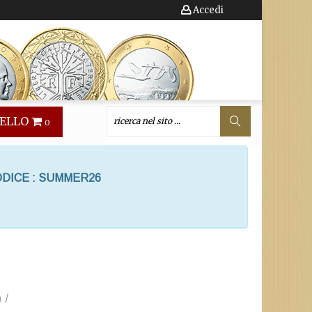
Accedi
ELLO
0
ODICE : SUMMER26
a