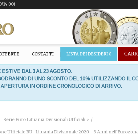
0/14.00)
CARR
OFFERTE
CONTATTI
LISTA DEI DESIDERI
0
 ESTIVE DAL 3 AL 23 AGOSTO.
 GODRANNO DI UNO SCONTO DEL 10% UTILIZZANDO IL C
RIAPERTURA IN ORDINE CRONOLOGICO DI ARRIVO.
Serie Euro Lituania Divisionali Ufficiali >
ne Ufficiale BU -Lituania Divisionale 2020 - 5 Anni nell'Eurozon