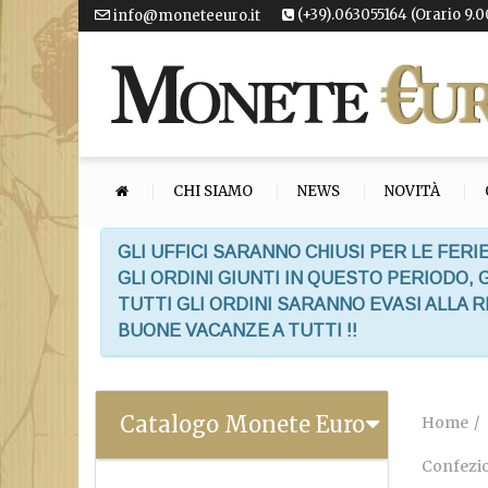
(+39).063055164 (Orario 9.0
info@moneteeuro.it
CHI SIAMO
NEWS
NOVITÀ
GLI UFFICI SARANNO CHIUSI PER LE FERIE
GLI ORDINI GIUNTI IN QUESTO PERIODO,
TUTTI GLI ORDINI SARANNO EVASI ALLA 
BUONE VACANZE A TUTTI !!
Catalogo Monete Euro
Home
Confezio