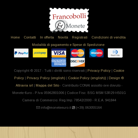
Home
Contatti
In offerta
Novità
Registrati
Condizioni di vendita
Modalità di pagamento e Spese di Spedizione
Copyright © 2017 - Tutti i diritti sono riservati |
Privacy Policy
|
Cookie
Policy
|
Privacy Policy (english)
|
Cookie Policy (english)|
|
Design ©
Altravia srl
|
Mappa del Sito
- Contributo CONAI assolto ove dovuto -
Monete €uro - P.Iva 05962801006 | Codice Fisc: BSG MSM 53R29 H501G
Camera di Commercio: Reg.Imp. 78542/2000 - R.E.A. 941844
info@moneteeuro.it
(+39).063055164