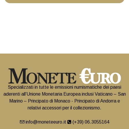
Specializzati in tutte le emissioni numismatiche dei paesi
aderenti all’Unione Monetaria Europea inclusi Vaticano – San
Marino – Principato di Monaco - Principato di Andorra e
relativi accessori per il collezionismo.
info@moneteeuro.it
(+39) 06.3055164