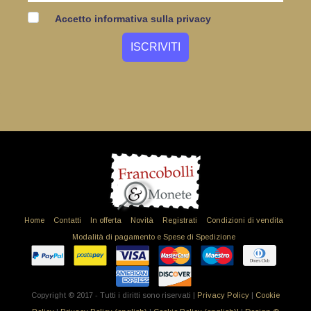
Accetto informativa sulla privacy
Home
Contatti
In offerta
Novità
Registrati
Condizioni di vendita
Modalità di pagamento e Spese di Spedizione
Copyright © 2017 - Tutti i diritti sono riservati |
Privacy Policy
|
Cookie