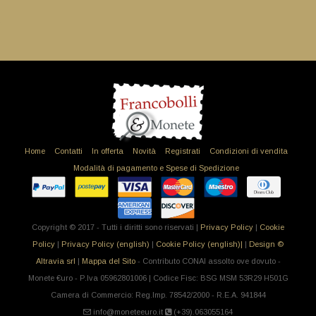
Home
Contatti
In offerta
Novità
Registrati
Condizioni di vendita
Modalità di pagamento e Spese di Spedizione
Copyright © 2017 - Tutti i diritti sono riservati |
Privacy Policy
|
Cookie
Policy
|
Privacy Policy (english)
|
Cookie Policy (english)|
|
Design ©
Altravia srl
|
Mappa del Sito
- Contributo CONAI assolto ove dovuto -
Monete €uro - P.Iva 05962801006 | Codice Fisc: BSG MSM 53R29 H501G
Camera di Commercio: Reg.Imp. 78542/2000 - R.E.A. 941844
info@moneteeuro.it
(+39).063055164