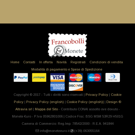
Home
Contatti
In offerta
Novità
Registrati
Condizioni di vendita
Modalità di pagamento e Spese di Spedizione
Copyright © 2017 - Tutti i diritti sono riservati |
Privacy Policy
|
Cookie
Policy
|
Privacy Policy (english)
|
Cookie Policy (english)|
|
Design ©
Altravia srl
|
Mappa del Sito
- Contributo CONAI assolto ove dovuto -
Monete €uro - P.Iva 05962801006 | Codice Fisc: BSG MSM 53R29 H501G
Camera di Commercio: Reg.Imp. 78542/2000 - R.E.A. 941844
info@moneteeuro.it
(+39).063055164