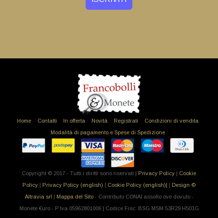
Home
Contatti
In offerta
Novità
Registrati
Condizioni di vendita
Modalità di pagamento e Spese di Spedizione
Copyright © 2017 - Tutti i diritti sono riservati |
Privacy Policy
|
Cookie
Policy
|
Privacy Policy (english)
|
Cookie Policy (english)|
|
Design ©
Altravia srl
|
Mappa del Sito
- Contributo CONAI assolto ove dovuto -
Monete €uro - P.Iva 05962801006 | Codice Fisc: BSG MSM 53R29 H501G