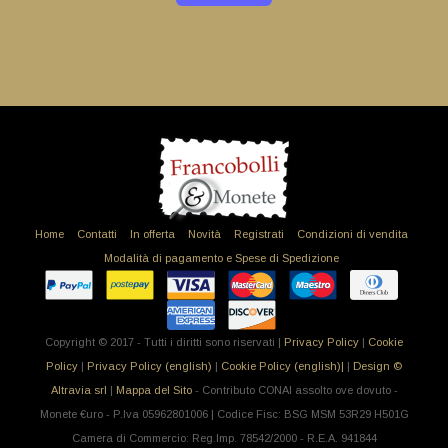
Home
Contatti
In offerta
Novità
Registrati
Condizioni di vendita
Modalità di pagamento e Spese di Spedizione
Copyright © 2017 - Tutti i diritti sono riservati |
Privacy Policy
|
Cookie
Policy
|
Privacy Policy (english)
|
Cookie Policy (english)|
|
Design ©
Altravia srl
|
Mappa del Sito
- Contributo CONAI assolto ove dovuto -
Monete €uro - P.Iva 05962801006 | Codice Fisc: BSG MSM 53R29 H501G
Camera di Commercio: Reg.Imp. 78542/2000 - R.E.A. 941844