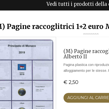
Vedi tutti i prodotti dell
) Pagine raccoglitrici 1+2 euro 
(M) Pagine raccogl
Alberto II
Pagina plastica con riproduzi
alloggiamento per le stesse.
€ 2,50
AGGIUNGI AL CARR