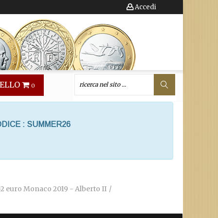
Accedi
ELLO
0
ODICE : SUMMER26
+2 euro Monaco 2019 - Alberto II