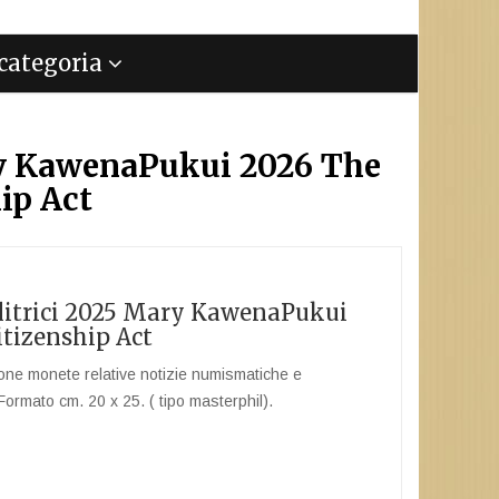
a categoria
ry KawenaPukui 2026 The
ip Act
litrici 2025 Mary KawenaPukui
itizenship Act
ione monete relative notizie numismatiche e
Formato cm. 20 x 25. ( tipo masterphil).