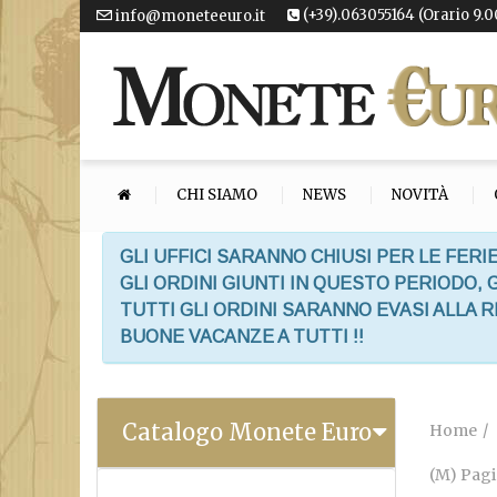
(+39).063055164 (Orario 9.0
info@moneteeuro.it
CHI SIAMO
NEWS
NOVITÀ
GLI UFFICI SARANNO CHIUSI PER LE FERIE
GLI ORDINI GIUNTI IN QUESTO PERIODO,
TUTTI GLI ORDINI SARANNO EVASI ALLA 
BUONE VACANZE A TUTTI !!
Catalogo Monete Euro
Home
(M) Pagi