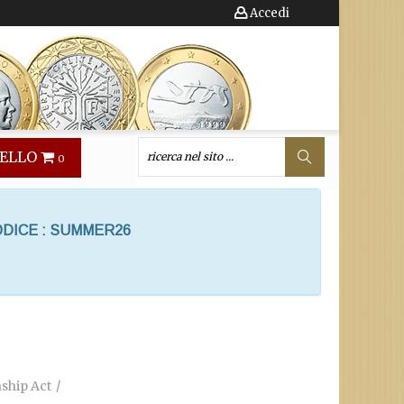
Accedi
ELLO
0
ODICE : SUMMER26
ship Act