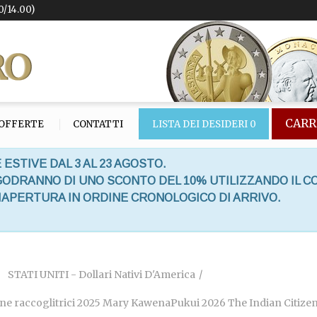
0/14.00)
CARR
OFFERTE
CONTATTI
LISTA DEI DESIDERI
0
 ESTIVE DAL 3 AL 23 AGOSTO.
 GODRANNO DI UNO SCONTO DEL 10% UTILIZZANDO IL C
RIAPERTURA IN ORDINE CRONOLOGICO DI ARRIVO.
STATI UNITI - Dollari Nativi D'America
ne raccoglitrici 2025 Mary KawenaPukui 2026 The Indian Citizen