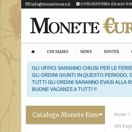
(+39).063055164 (Orario 9.0
info@moneteeuro.it
CHI SIAMO
NEWS
NOVITÀ
GLI UFFICI SARANNO CHIUSI PER LE FERIE
GLI ORDINI GIUNTI IN QUESTO PERIODO,
TUTTI GLI ORDINI SARANNO EVASI ALLA 
BUONE VACANZE A TUTTI !!
Catalogo Monete Euro
Home
(M) Pagi