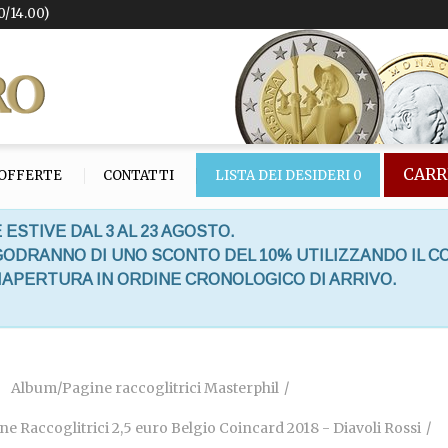
0/14.00)
CARR
OFFERTE
CONTATTI
LISTA DEI DESIDERI
0
 ESTIVE DAL 3 AL 23 AGOSTO.
 GODRANNO DI UNO SCONTO DEL 10% UTILIZZANDO IL C
RIAPERTURA IN ORDINE CRONOLOGICO DI ARRIVO.
Album/Pagine raccoglitrici Masterphil
ne Raccoglitrici 2,5 euro Belgio Coincard 2018 - Diavoli Rossi