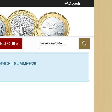
Accedi
ELLO
0
ODICE : SUMMER26