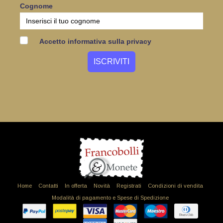
Cognome
Accetto informativa sulla privacy
Home
Contatti
In offerta
Novità
Registrati
Condizioni di vendita
Modalità di pagamento e Spese di Spedizione