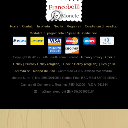
Home
Contatti
In offerta
Novità
Registrati
Condizioni di vendita
Modalità di pagamento e Spese di Spedizione
Copyright © 2017 - Tutti i diritti sono riservati |
Privacy Policy
|
Cookie
Policy
|
Privacy Policy (english)
|
Cookie Policy (english)|
|
Design ©
Altravia srl
|
Mappa del Sito
- Contributo CONAI assolto ove dovuto -
Monete €uro - P.Iva 05962801006 | Codice Fisc: BSG MSM 53R29 H501G
Camera di Commercio: Reg.Imp. 78542/2000 - R.E.A. 941844
info@moneteeuro.it
(+39).063055164